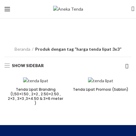
harga tenda lipat
3x3
Beranda
Produk dengan tag “harga tenda lipat 3x3”
SHOW SIDEBAR
Tenda Lipat Branding
Tenda Lipat Promosi (Sablon)
(1,50×1.50 , 2×2 , 2.50×2.50 ,
2×3 , 3×3 ,3×4.50 & 3×6 meter
)