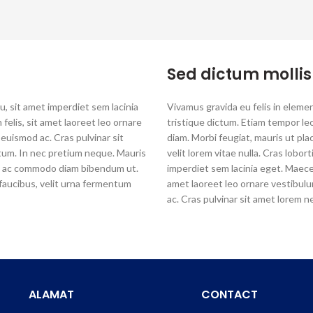
Sed dictum mollis 
, sit amet imperdiet sem lacinia
Vivamus gravida eu felis in eleme
 felis, sit amet laoreet leo ornare
tristique dictum. Etiam tempor l
euismod ac. Cras pulvinar sit
diam. Morbi feugiat, mauris ut pla
tum. In nec pretium neque. Mauris
velit lorem vitae nulla. Cras lobo
ro, ac commodo diam bibendum ut.
imperdiet sem lacinia eget. Maecena
 faucibus, velit urna fermentum
amet laoreet leo ornare vestibul
ac. Cras pulvinar sit amet lorem n
ALAMAT
CONTACT