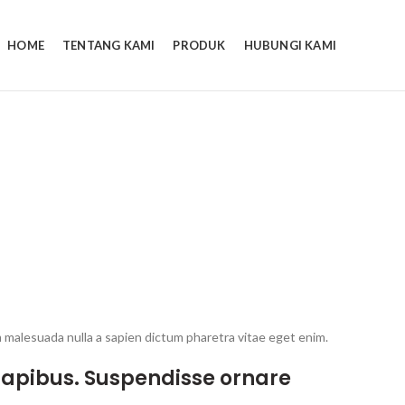
HOME
TENTANG KAMI
PRODUK
HUBUNGI KAMI
r
m malesuada nulla a sapien dictum pharetra vitae eget enim.
a dapibus. Suspendisse ornare