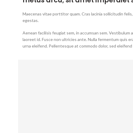
metus arcu, sit amet imperdiet 
Maecenas vitae porttitor quam. Cras lacinia sollicitudin fel
egestas.
Aenean facilisis feugiat sem, in accumsan sem. Vestibulum an
laoreet id. Fusce non ultricies ante. Nulla fermentum quis e
urna eleifend. Pellentesque at commodo dolor, sed eleifend