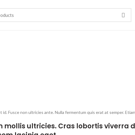
Right Sideba
HOME
RIGHT SIDEBAR
t id. Fusce non ultricies ante. Nulla fermentum quis erat at semper. Etia
 mollis ultricies. Cras lobortis viverr