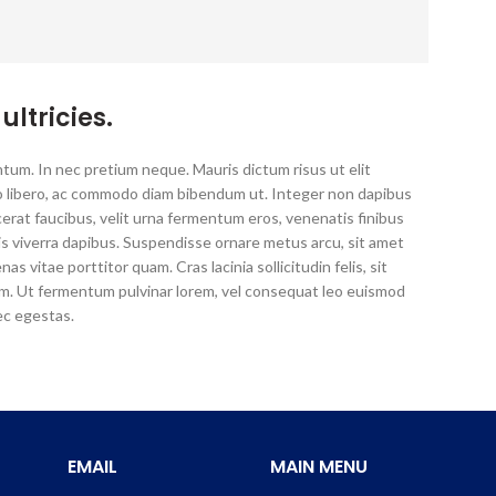
ultricies.
ntum. In nec pretium neque. Mauris dictum risus ut elit
eo libero, ac commodo diam bibendum ut. Integer non dapibus
cerat faucibus, velit urna fermentum eros, venenatis finibus
rtis viverra dapibus. Suspendisse ornare metus arcu, sit amet
s vitae porttitor quam. Cras lacinia sollicitudin felis, sit
um. Ut fermentum pulvinar lorem, vel consequat leo euismod
ec egestas.
EMAIL
MAIN MENU