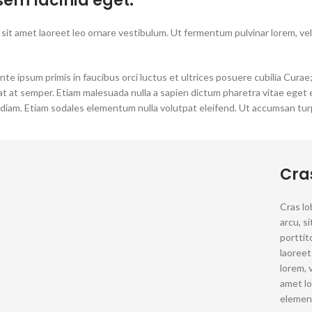
sem lacinia eget.
is, sit amet laoreet leo ornare vestibulum. Ut fermentum pulvinar lorem, v
te ipsum primis in faucibus orci luctus et ultrices posuere cubilia Curae
rat at semper. Etiam malesuada nulla a sapien dictum pharetra vitae eget
 diam. Etiam sodales elementum nulla volutpat eleifend. Ut accumsan tur
Cra
Cras lo
arcu, s
porttito
laoreet
lorem, 
amet lo
elemen