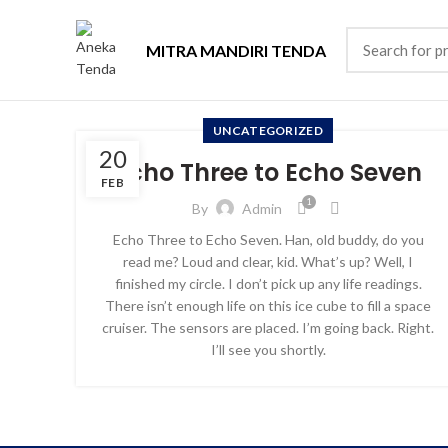
MITRA MANDIRI TENDA
UNCATEGORIZED
20
Echo Three to Echo Seven
FEB
1
By
Admin
Echo Three to Echo Seven. Han, old buddy, do you
read me? Loud and clear, kid. What’s up? Well, I
finished my circle. I don’t pick up any life readings.
There isn’t enough life on this ice cube to fill a space
cruiser. The sensors are placed. I’m going back. Right.
I’ll see you shortly.