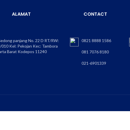
ALAMAT
CONTACT
 Gedong panjang No. 22 D RT/RW:
0821 8888 1586
/010 Kel: Pekojan Kec: Tambora
arta Barat Kodepos 11240
081 7076 8180
021-6901339