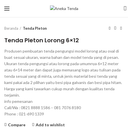
Click to enlarge
Beranda
Tenda Pleton
Tenda Pleton Lorong 6×12
Produsen pembuatan tenda pengungsi model lorong atau oval di
buat sesuai ukuran, warna bahan dan model tenda yang di pesan.
Ukuran tenda pengungsi atau lorong pada umumnya 6×12 meter
atau 6×14 meter dan dapat juga memasang logo atau tulisan pada
tenda sesuai yang di minta, untuk jenis material besi tenda yang
kami pakai ada 2 pilihan yaitu besi pipa galvanis dan besi pipa hitam.
Harga yang kami tawarkan cukup murah dengan kualitas tenda
terjamin.
info pemesanan
Call/Wa : 0821 8888 1586 – 081 7076 8180
Phone : 021-690 1339
Compare
Add to wishlist